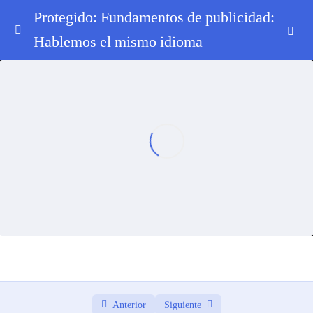
Protegido: Fundamentos de publicidad:
Hablemos el mismo idioma
0. Bienvenida
0/3
1. ¿Qué es Publicidad? + Marca y Branding
0/5
2. El Ecosistema Publicitario
0/6
3. La Agencia por Dentro
0/8
4. Perfiles Profesionales en Publicidad
0/8
5. Tipos de Agencias
0/5
6 Festivales
0/2
Bonus: FckUp Nights SC, Edición «Aprobado pero
0/3
con cambios»
Anterior
Siguiente