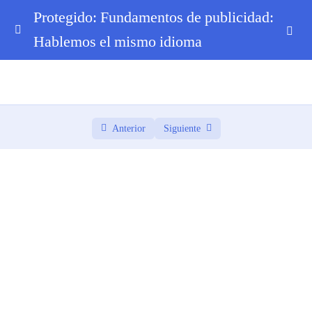
Protegido: Fundamentos de publicidad:
Hablemos el mismo idioma
0. Bienvenida
0/3
1. ¿Qué es Publicidad? + Marca y Branding
0/5
2. El Ecosistema Publicitario
0/6
Anterior
Siguiente
3. La Agencia por Dentro
0/8
4. Perfiles Profesionales en Publicidad
0/8
4.1 El camino del copywriting
4.2 El camino de arte y diseño gráfico
4.3 El camino de creatividad