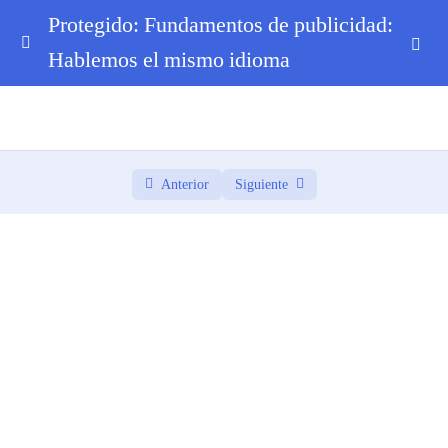
Protegido: Fundamentos de publicidad:
Hablemos el mismo idioma
0. Bienvenida
0/3
1. ¿Qué es Publicidad? + Marca y Branding
0/5
2. El Ecosistema Publicitario
0/6
Anterior
Siguiente
3. La Agencia por Dentro
0/8
4. Perfiles Profesionales en Publicidad
0/8
4.1 El camino del copywriting
4.2 El camino de arte y diseño gráfico
4.3 El camino de creatividad